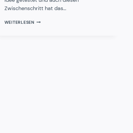
Zwischenschritt hat das…
UNTERNEHMENSGEIST:
WEITERLESEN
WENN
KEINE
EINIGKEIT
IM
GRÜNDERTEAM
HERRSCHT