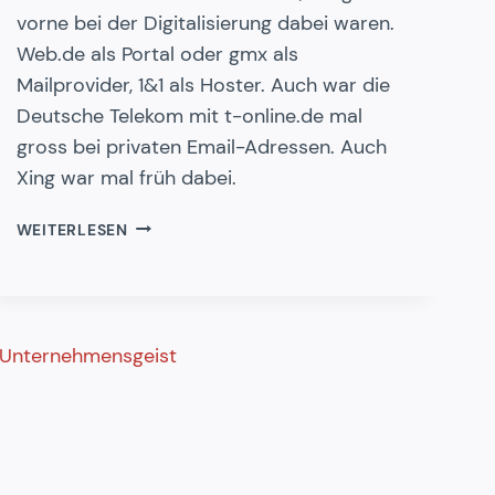
vorne bei der Digitalisierung dabei waren.
Web.de als Portal oder gmx als
Mailprovider, 1&1 als Hoster. Auch war die
Deutsche Telekom mit t-online.de mal
gross bei privaten Email-Adressen. Auch
Xing war mal früh dabei.
WAS
WEITERLESEN
IST
AUS
ALL
DEN
CHAMPIONS
DER
ERSTEN
DIGITALEN
WELLE
GEWORDEN?