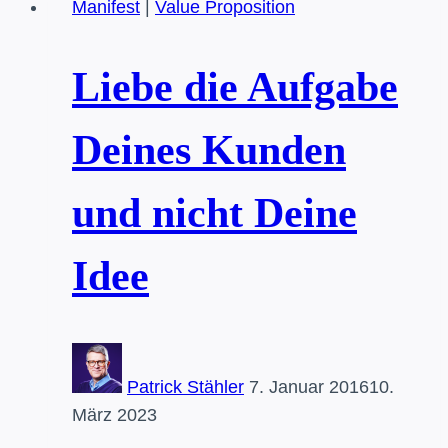
Manifest
|
Value Proposition
Nicht
die
Technologie
Liebe die Aufgabe
entscheidet,
sondern
Deines Kunden
das
Geschäftsmodell
und nicht Deine
Idee
Patrick Stähler
7. Januar 2016
10.
März 2023