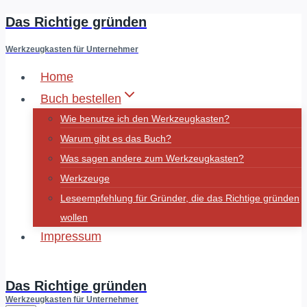
Das Richtige gründen
Zum
Inhalt
Werkzeugkasten für Unternehmer
springen
Home
Buch bestellen
Wie benutze ich den Werkzeugkasten?
Warum gibt es das Buch?
Was sagen andere zum Werkzeugkasten?
Werkzeuge
Leseempfehlung für Gründer, die das Richtige gründen
wollen
Impressum
Fluidminds
Das Richtige gründen
Werkzeugkasten für Unternehmer