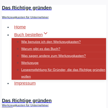
Das Richtige gründen
Zum
Inhalt
Werkzeugkasten für Unternehmer
springen
Home
Buch bestellen
Wie benutze ich den Werkzeugkasten?
Warum gibt es das Buch?
Was sagen andere zum Werkzeugkasten?
Werkzeuge
Leseempfehlung für Gründer, die das Richtige gründen
wollen
Impressum
Fluidminds
Das Richtige gründen
Werkzeugkasten für Unternehmer