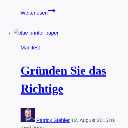
Unternehmensgründungen
Weiterlesen
in
Deutschland:
Wo
ist
Manifest
der
Elon
Musk?
Gründen Sie das
Richtige
Patrick Stähler
12. August 2015
10.