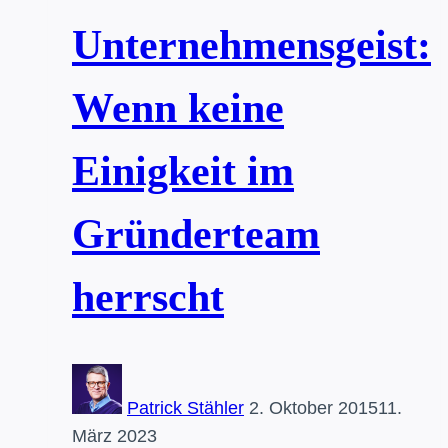
nicht
Deine
Unternehmensgeist:
Idee
Wenn keine
Einigkeit im
Gründerteam
herrscht
Patrick Stähler
2. Oktober 2015
11.
März 2023