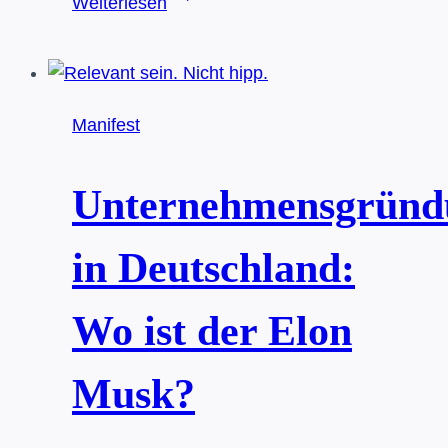
Weiterlesen
Sie
das
Zeug
zum
Manifest
Gründer?
14
Eigenschaften
Unternehmensgründ
erfolgreicher
Unternehmer
in Deutschland:
Wo ist der Elon
Musk?