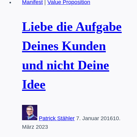
Manifest
|
Value Proposition
Nicht
die
Technologie
Liebe die Aufgabe
entscheidet,
sondern
Deines Kunden
das
Geschäftsmodell
und nicht Deine
Idee
Patrick Stähler
7. Januar 2016
10.
März 2023