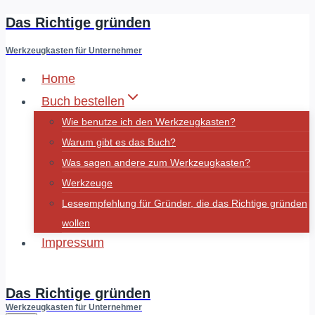
Das Richtige gründen
Zum
Inhalt
Werkzeugkasten für Unternehmer
springen
Home
Buch bestellen
Wie benutze ich den Werkzeugkasten?
Warum gibt es das Buch?
Was sagen andere zum Werkzeugkasten?
Werkzeuge
Leseempfehlung für Gründer, die das Richtige gründen
wollen
Impressum
Fluidminds
Das Richtige gründen
Werkzeugkasten für Unternehmer