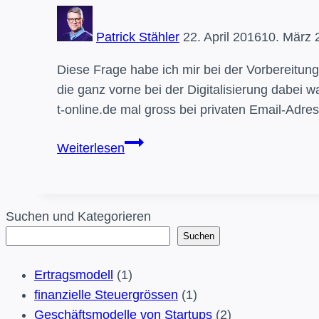
Patrick Stähler
22. April 2016
10. März 
Diese Frage habe ich mir bei der Vorbereitun
die ganz vorne bei der Digitalisierung dabei 
t-online.de mal gross bei privaten Email-Adre
Was
Weiterlesen
ist
aus
all
Suchen und Kategorieren
den
Suchen
Champions
der
Ertragsmodell
(1)
ersten
finanzielle Steuergrössen
(1)
digitalen
Geschäftsmodelle von Startups
(2)