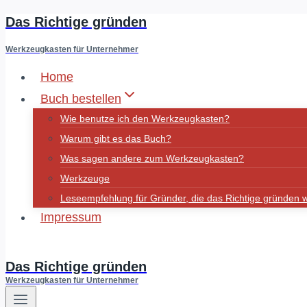
Das Richtige gründen
Zum
Inhalt
Werkzeugkasten für Unternehmer
springen
Home
Buch bestellen
Wie benutze ich den Werkzeugkasten?
Warum gibt es das Buch?
Was sagen andere zum Werkzeugkasten?
Werkzeuge
Leseempfehlung für Gründer, die das Richtige gründen w
Impressum
Fluidminds
Das Richtige gründen
Werkzeugkasten für Unternehmer