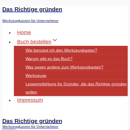
Das Richtige gründen
Zum
Inhalt
Werkzeugkasten für Unternehmer
springen
Home
Buch bestellen
Wie benutze ich den Werkzeugkasten?
Warum gibt es das Buch?
Was sagen andere zum Werkzeugkasten?
Werkzeuge
Leseempfehlung für Gründer, die das Richtige gründen
wollen
Impressum
Fluidminds
Das Richtige gründen
Werkzeugkasten für Unternehmer