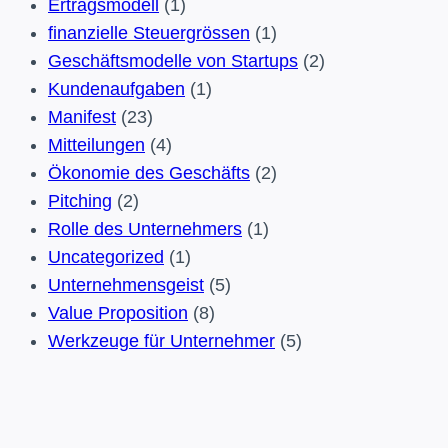
Ertragsmodell
(1)
Eigenschaften
finanzielle Steuergrössen
(1)
erfolgreicher
Geschäftsmodelle von Startups
(2)
Unternehmer
Kundenaufgaben
(1)
Manifest
(23)
Mitteilungen
(4)
Ökonomie des Geschäfts
(2)
Pitching
(2)
Rolle des Unternehmers
(1)
Uncategorized
(1)
Unternehmensgeist
(5)
Value Proposition
(8)
Werkzeuge für Unternehmer
(5)