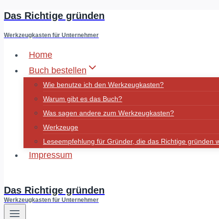
Das Richtige gründen
Zum
Inhalt
Werkzeugkasten für Unternehmer
springen
Home
Buch bestellen
Wie benutze ich den Werkzeugkasten?
Warum gibt es das Buch?
Was sagen andere zum Werkzeugkasten?
Werkzeuge
Leseempfehlung für Gründer, die das Richtige gründen w
Impressum
Fluidminds
Das Richtige gründen
Werkzeugkasten für Unternehmer