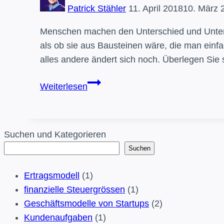
Patrick Stähler
11. April 2018
10. März 
Menschen machen den Unterschied und Unter
als ob sie aus Bausteinen wäre, die man einfa
alles andere ändert sich noch. Überlegen Sie s
Tips,
Weiterlesen
die
Business
Model
Suchen und Kategorieren
Canvas
Suchen
zu
verwenden
Ertragsmodell
(1)
finanzielle Steuergrössen
(1)
Geschäftsmodelle von Startups
(2)
Kundenaufgaben
(1)